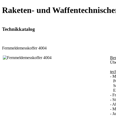
Raketen- und Waffentechnische
Technikkatalog
Fernmeldemesskoffer 4004
Bes
Übe
tec
- M
Peg
Sch
Eic
- F
- S
- A
- M
- J