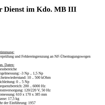
r Dienst im Kdo. MB III
timmung:
rprüfung und Fehlereingrenzung an NF-Übertragungswegen
hn. Daten:
essbereiche
elmessung: -3 Np .. 1,5 Np
einwiederstand: 10 .. 500 kOhm
hleitung: 0 .. 5 Np
requenzbereich: 200 .. 6000 Hz
tromversorgung: 120/220 V, 50 Hz
bmessung: 610 x 170 x 385 mm
asse: 17,5 kg
ahr der Einführung: 1957