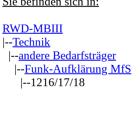
Sie befinden sich in:
RWD-MBIII
|--
Technik
|--
andere Bedarfsträger
|--
Funk-Aufklärung MfS
|--1216/17/18