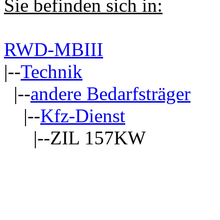
Sie befinden sich in:
RWD-MBIII
|--
Technik
|--
andere Bedarfsträger
|--
Kfz-Dienst
|--ZIL 157KW