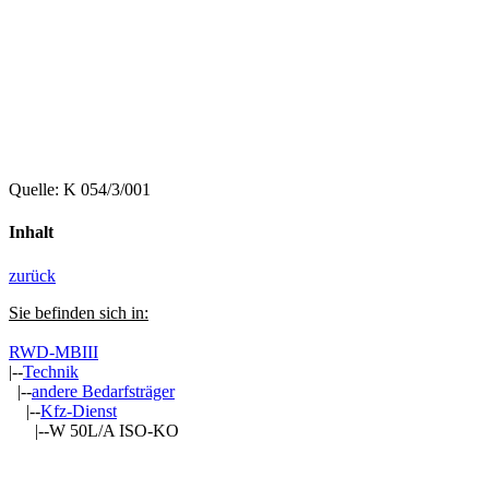
Quelle: K 054/3/001
Inhalt
zurück
Sie befinden sich in:
RWD-MBIII
|--
Technik
|--
andere Bedarfsträger
|--
Kfz-Dienst
|--W 50L/A ISO-KO