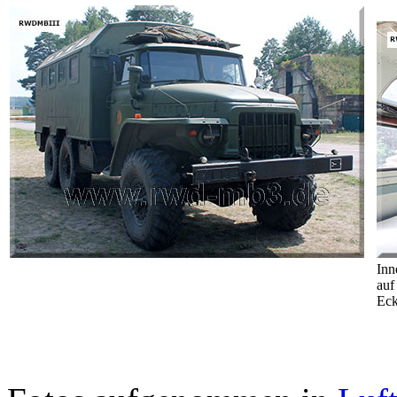
Inn
auf
Eck