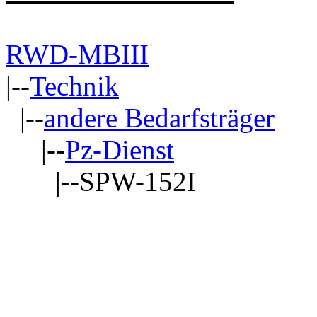
RWD-MBIII
|--
Technik
|--
andere Bedarfsträger
|--
Pz-Dienst
|--SPW-152I