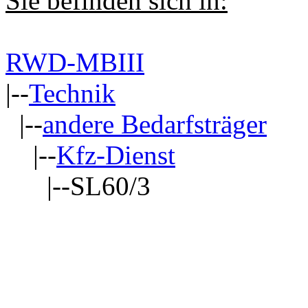
Sie befinden sich in:
RWD-MBIII
|--
Technik
|--
andere Bedarfsträger
|--
Kfz-Dienst
|--SL60/3