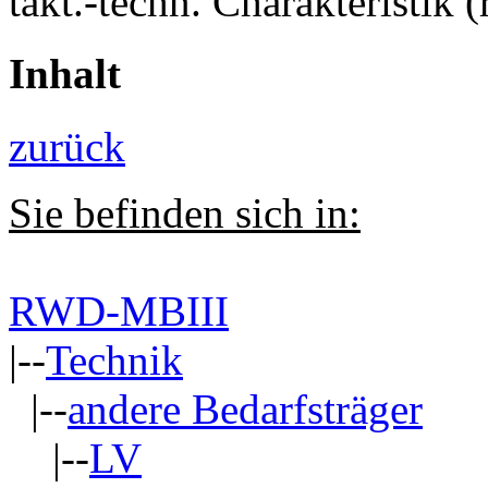
takt.-techn. Charakteristik (
Inhalt
zurück
Sie befinden sich in:
RWD-MBIII
|--
Technik
|--
andere Bedarfsträger
|--
LV