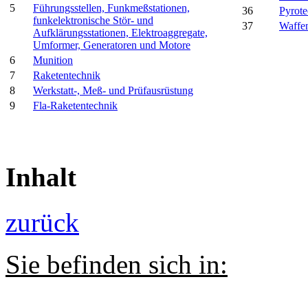
5
Führungsstellen, Funkmeßstationen,
36
Pyrote
funkelektronische Stör- und
37
Waffe
Aufklärungsstationen, Elektroaggregate,
Umformer, Generatoren und Motore
6
Munition
7
Raketentechnik
8
Werkstatt-, Meß- und Prüfausrüstung
9
Fla-Raketentechnik
Inhalt
zurück
Sie befinden sich in: