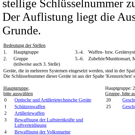
stellige Schlüsselnummer z
Der Auflistung liegt die A
Grunde.
Bedeutung der Stellen
1.
Hauptgruppe
3.-4.
Waffen- bzw. Gerätesys
2.
Gruppe
5.-6.
Zubehör/Munitionsart, 
(teilweise auch 3. Stelle)
Geräte, die in mehreren Systemen eingesetzt werden, sind in der Spa
Die Schlüsselnummer dieser Geräte ist aus der Spalte 'Kennzeichen' er
Hauptgruppe,
Hauptgruppe: 2
bitte auswählen
Gruppe, bitte 
0
Optische und Artillerietechnische Geräte
20
Geschü
1
Schützenwaffen
25
Geschü
2
Artilleriewaffen
3
Bewaffnung der Luftstreitkräfte und
Luftverteidigung
4
Bewaffnung der Volksmarine