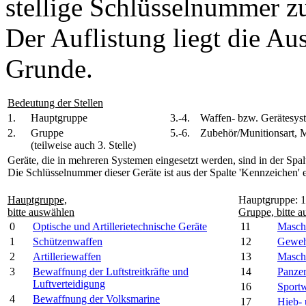
stellige Schlüsselnummer z
Der Auflistung liegt die A
Grunde.
Bedeutung der Stellen
1.
Hauptgruppe
3.-4.
Waffen- bzw. Gerätesys
2.
Gruppe
5.-6.
Zubehör/Munitionsart, 
(teilweise auch 3. Stelle)
Geräte, die in mehreren Systemen eingesetzt werden, sind in der Spa
Die Schlüsselnummer dieser Geräte ist aus der Spalte 'Kennzeichen' er
Hauptgruppe,
Hauptgruppe: 1
bitte auswählen
Gruppe, bitte 
0
Optische und Artillerietechnische Geräte
11
Maschi
1
Schützenwaffen
12
Geweh
2
Artilleriewaffen
13
Masch
3
Bewaffnung der Luftstreitkräfte und
14
Panze
Luftverteidigung
16
Sport
4
Bewaffnung der Volksmarine
17
Hieb- 