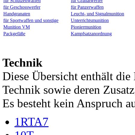
für Schützenwaffen
für Granatwerfer
für Geschosswerfer
für Panzerwaffen
Handgranaten
Leucht- und Signalmunition
für Sportwaffen und sonstige
Unterrichtsmunition
Munition VM
Pioniermunition
Packgefäße
Kampfsatzanordnung
Technik
Diese Übersicht enthält di
Technik sowie deren Zusat
Es besteht kein Anspruch au
1RTA7