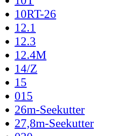
10T
10RT-26
12.1
12.3
12.4M
14/Z
15
015
26m-Seekutter
27,8m-Seekutter