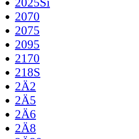
2025Si
2070
2075
2095
2170
218S
2Ä2
2Ä5
2Ä6
2Ä8