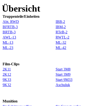
Übersicht
Truppenteile/Einheiten
Abt. RWD
IBB-2
BFRTB-3
IBM-2
BRTB-3
RTeB-2
AWL-13
RWTL-2
ML-13
ML-32
ML-23
ML-42
Film-Clips
2K11
Start 3M8
2K12
Start 3M9
9K33
Start 9M33
9K32
Aschuluk
Munition