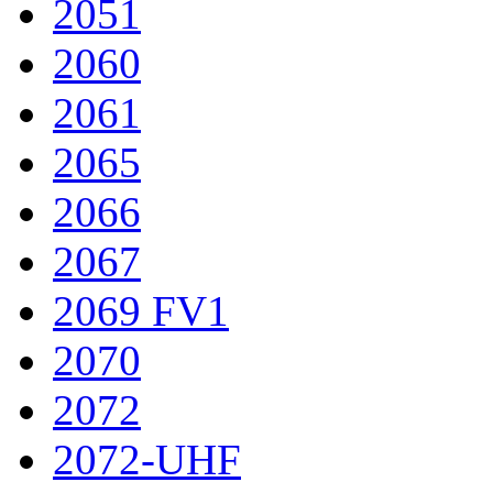
2051
2060
2061
2065
2066
2067
2069 FV1
2070
2072
2072-UHF