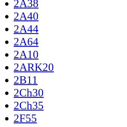
2A38
2A40
2A44
2A64
2A10
2ARK20
2B11
2Ch30
2Ch35
2F55