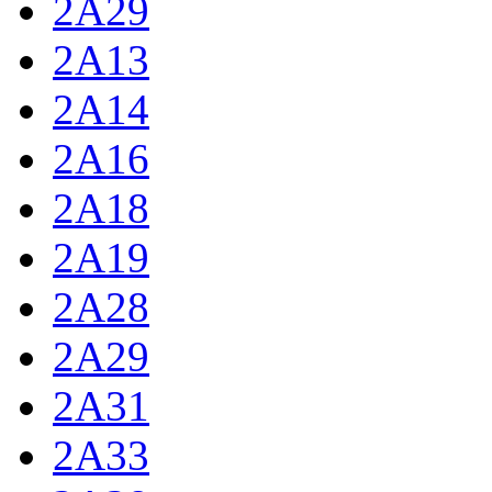
2Ä29
2A13
2A14
2A16
2A18
2A19
2A28
2A29
2A31
2A33