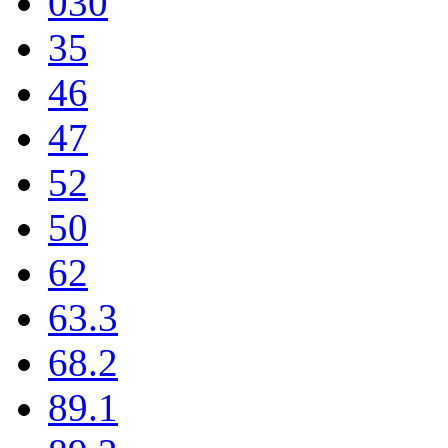
030
35
46
47
52
50
62
63.3
68.2
89.1