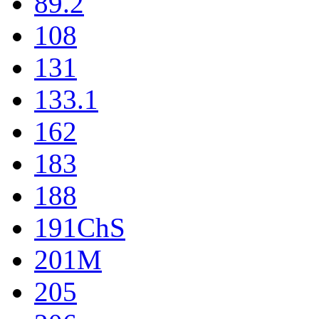
89.2
108
131
133.1
162
183
188
191ChS
201M
205