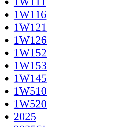
1W111
1W116
1W121
1W126
1W152
1W153
1W145
1W510
1W520
2025