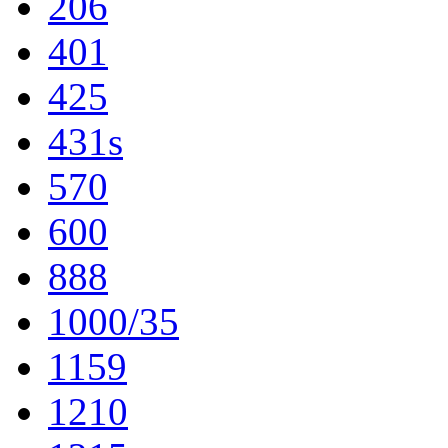
206
401
425
431s
570
600
888
1000/35
1159
1210