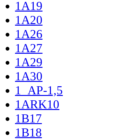
1A19
1A20
1A26
1A27
1A29
1A30
1_AP-1,5
1ARK10
1B17
1B18