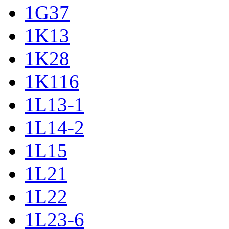
1G37
1K13
1K28
1K116
1L13-1
1L14-2
1L15
1L21
1L22
1L23-6