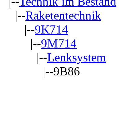
|--
Technik im Bestand
|--
Raketentechnik
|--
9K714
|--
9M714
|--
Lenksystem
|--9B86