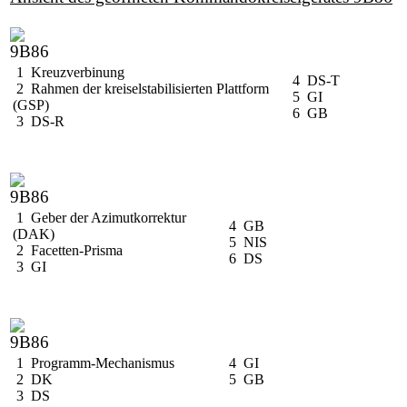
1 Kreuzverbinung
4 DS-T
2 Rahmen der kreiselstabilisierten Plattform
5 GI
(GSP)
6 GB
3 DS-R
1 Geber der Azimutkorrektur
4 GB
(DAK)
5 NIS
2 Facetten-Prisma
6 DS
3 GI
1 Programm-Mechanismus
4 GI
2 DK
5 GB
3 DS